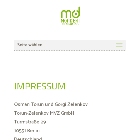
Zum
Zur
Inhalt
Navigation
springen
springen
Seite wählen
IMPRESSUM
Osman Torun und Gorgi Zelenkov
Torun-Zelenkov MVZ GmbH
Turmstraße 29
10551 Berlin
Deutschland